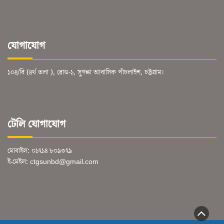
যোগাযোগ
১০৪/বি (৪র্থ তলা ), রোড-১, সুগন্ধা আবাসিক পাঁচলাইশ, চট্টগ্রাম।
টেলি যোগাযোগ
মোবাইল: ০১৭১৪ ৮০৯৩৭৯
ই-মেইল: ctgsunbd@gmail.com