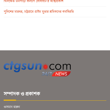
খিলক্ষেত টানপাড়া কল্যাণ সোসাইটি’র আত্মপ্রকাশ
পুলিশের মারধর, চট্টগ্রামে প্রাইম মুভার শ্রমিকদের কর্মবিরতি
সম্পাদক ও প্রকাশক
ওসমান হারুন