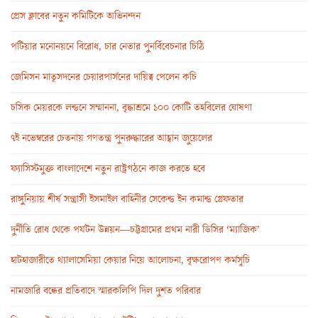
প্রেস ক্লাবের নতুন কমিটিকে অভিনন্দন
পটিয়ার মনোনয়নে বিরোধ, চার নেতার পুনর্বিবেচনার চিঠি
জেমিসন মাতৃসদনের চেয়ারপার্সনের দায়িত্ব পেলেন কচি
চসিক মেয়রকে লন্ডনে সম্মাননা, বৃদ্ধাশ্রমে ১০০ কোটি তহবিলের ঘোষণা
৭ই নভেম্বরের চেতনায় গণতন্ত্র পুনরুদ্ধারের আহ্বান জুয়েলের
ফ্যাসিস্টমুক্ত বাংলাদেশে নতুন রাষ্ট্রগঠনে কাজ করতে হবে
রাঙ্গুনিয়ায় শীর্ষ সন্ত্রাসী ইসমাইল বাহিনীর সেকেন্ড ইন কমান্ড গ্রেফতার
দুর্নীতি রোধ থেকে পর্যটন উন্নয়ন—চট্টগ্রামের প্রথম নারী ডিসির ‘ম্যাজিক’
হাটহাজারীতে থ্যালাসেমিয়া কেয়ার নিয়ে আলোচনা, বৃক্ষরোপণ কর্মসূচি
নামজারি বন্ধের প্রতিবাদে স্মারকলিপি দিল দুশত পরিবার