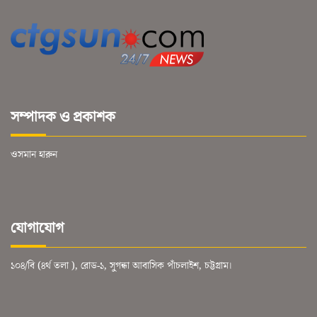
সম্পাদক ও প্রকাশক
ওসমান হারুন
যোগাযোগ
১০৪/বি (৪র্থ তলা ), রোড-১, সুগন্ধা আবাসিক পাঁচলাইশ, চট্টগ্রাম।