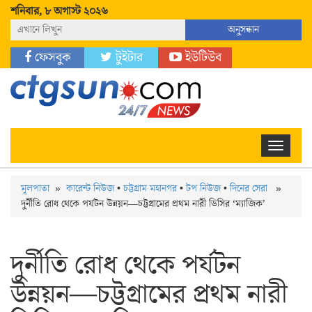
শনিবার, ৮ অগাস্ট ২০২৬
নিউজ
অনুসন্ধান
ফেসবুক
টুইটার
ইউটিউব
Toggle
navigation
মূলপাতা
»
কারেন্ট নিউজ
•
চট্টগ্রাম মহানগর
•
টপ নিউজ
•
দিনের সেরা
»
দুর্নীতি রোধ থেকে পর্যটন উন্নয়ন—চট্টগ্রামের প্রথম নারী ডিসির ‘ম্যাজিক’
দুর্নীতি রোধ থেকে পর্যটন
উন্নয়ন—চট্টগ্রামের প্রথম নারী