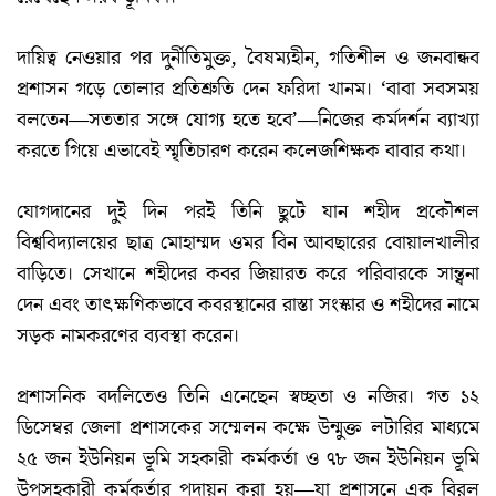
দায়িত্ব নেওয়ার পর দুর্নীতিমুক্ত, বৈষম্যহীন, গতিশীল ও জনবান্ধব
প্রশাসন গড়ে তোলার প্রতিশ্রুতি দেন ফরিদা খানম। ‘বাবা সবসময়
বলতেন—সততার সঙ্গে যোগ্য হতে হবে’—নিজের কর্মদর্শন ব্যাখ্যা
করতে গিয়ে এভাবেই স্মৃতিচারণ করেন কলেজশিক্ষক বাবার কথা।
যোগদানের দুই দিন পরই তিনি ছুটে যান শহীদ প্রকৌশল
বিশ্ববিদ্যালয়ের ছাত্র মোহাম্মদ ওমর বিন আবছারের বোয়ালখালীর
বাড়িতে। সেখানে শহীদের কবর জিয়ারত করে পরিবারকে সান্ত্বনা
দেন এবং তাৎক্ষণিকভাবে কবরস্থানের রাস্তা সংস্কার ও শহীদের নামে
সড়ক নামকরণের ব্যবস্থা করেন।
প্রশাসনিক বদলিতেও তিনি এনেছেন স্বচ্ছতা ও নজির। গত ১২
ডিসেম্বর জেলা প্রশাসকের সম্মেলন কক্ষে উন্মুক্ত লটারির মাধ্যমে
২৫ জন ইউনিয়ন ভূমি সহকারী কর্মকর্তা ও ৭৮ জন ইউনিয়ন ভূমি
উপসহকারী কর্মকর্তার পদায়ন করা হয়—যা প্রশাসনে এক বিরল