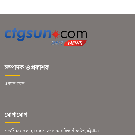
সম্পাদক ও প্রকাশক
ওসমান হারুন
যোগাযোগ
১০৪/বি (৪র্থ তলা ), রোড-১, সুগন্ধা আবাসিক পাঁচলাইশ, চট্টগ্রাম।