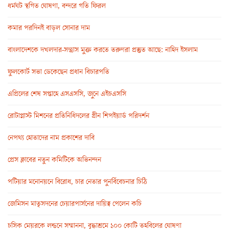
ধর্মঘট স্থগিত ঘোষণা, বন্দরে গতি ফিরল
কমার পরদিনই বাড়ল সোনার দাম
বাংলাদেশকে দখলদার-সন্ত্রাস মুক্ত করতে তরুণরা প্রস্তুত আছে: নাহিদ ইসলাম
ফুলকোর্ট সভা ডেকেছেন প্রধান বিচারপতি
এপ্রিলের শেষ সপ্তাহে এসএসসি, জুনে এইচএসসি
রোটাপ্লাস্ট মিশনের প্রতিনিধিদলের গ্রীন শিপইয়ার্ড পরিদর্শন
নেপথ্য হোতাদের নাম প্রকাশের দাবি
প্রেস ক্লাবের নতুন কমিটিকে অভিনন্দন
পটিয়ার মনোনয়নে বিরোধ, চার নেতার পুনর্বিবেচনার চিঠি
জেমিসন মাতৃসদনের চেয়ারপার্সনের দায়িত্ব পেলেন কচি
চসিক মেয়রকে লন্ডনে সম্মাননা, বৃদ্ধাশ্রমে ১০০ কোটি তহবিলের ঘোষণা