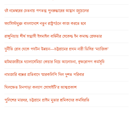
৭ই নভেম্বরের চেতনায় গণতন্ত্র পুনরুদ্ধারের আহ্বান জুয়েলের
ফ্যাসিস্টমুক্ত বাংলাদেশে নতুন রাষ্ট্রগঠনে কাজ করতে হবে
রাঙ্গুনিয়ায় শীর্ষ সন্ত্রাসী ইসমাইল বাহিনীর সেকেন্ড ইন কমান্ড গ্রেফতার
দুর্নীতি রোধ থেকে পর্যটন উন্নয়ন—চট্টগ্রামের প্রথম নারী ডিসির ‘ম্যাজিক’
হাটহাজারীতে থ্যালাসেমিয়া কেয়ার নিয়ে আলোচনা, বৃক্ষরোপণ কর্মসূচি
নামজারি বন্ধের প্রতিবাদে স্মারকলিপি দিল দুশত পরিবার
খিলক্ষেত টানপাড়া কল্যাণ সোসাইটি’র আত্মপ্রকাশ
পুলিশের মারধর, চট্টগ্রামে প্রাইম মুভার শ্রমিকদের কর্মবিরতি