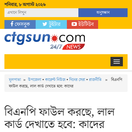
শনিবার, ৮ অগাস্ট ২০২৬
নিউজ
অনুসন্ধান
ফেসবুক
টুইটার
ইউটিউব
Toggle
navigation
মূলপাতা
»
উপজেলা
•
কারেন্ট নিউজ
•
দিনের সেরা
•
রাজনীতি
» বিএনপি
ফাউল করছে, লাল কার্ড দেখাতে হবে: কাদের
বিএনপি ফাউল করছে, লাল
কার্ড দেখাতে হবে: কাদের