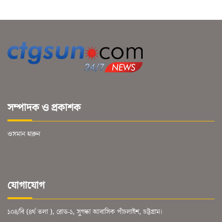
সম্পাদক ও প্রকাশক
ওসমান হারুন
যোগাযোগ
১০৪/বি (৪র্থ তলা ), রোড-১, সুগন্ধা আবাসিক পাঁচলাইশ, চট্টগ্রাম।