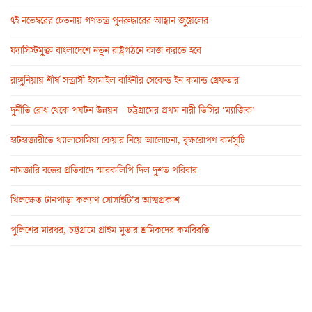
৭ই নভেম্বরের চেতনায় গণতন্ত্র পুনরুদ্ধারের আহ্বান জুয়েলের
ফ্যাসিস্টমুক্ত বাংলাদেশে নতুন রাষ্ট্রগঠনে কাজ করতে হবে
রাঙ্গুনিয়ায় শীর্ষ সন্ত্রাসী ইসমাইল বাহিনীর সেকেন্ড ইন কমান্ড গ্রেফতার
দুর্নীতি রোধ থেকে পর্যটন উন্নয়ন—চট্টগ্রামের প্রথম নারী ডিসির ‘ম্যাজিক’
হাটহাজারীতে থ্যালাসেমিয়া কেয়ার নিয়ে আলোচনা, বৃক্ষরোপণ কর্মসূচি
নামজারি বন্ধের প্রতিবাদে স্মারকলিপি দিল দুশত পরিবার
খিলক্ষেত টানপাড়া কল্যাণ সোসাইটি’র আত্মপ্রকাশ
পুলিশের মারধর, চট্টগ্রামে প্রাইম মুভার শ্রমিকদের কর্মবিরতি