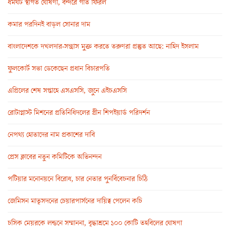
ধর্মঘট স্থগিত ঘোষণা, বন্দরে গতি ফিরল
কমার পরদিনই বাড়ল সোনার দাম
বাংলাদেশকে দখলদার-সন্ত্রাস মুক্ত করতে তরুণরা প্রস্তুত আছে: নাহিদ ইসলাম
ফুলকোর্ট সভা ডেকেছেন প্রধান বিচারপতি
এপ্রিলের শেষ সপ্তাহে এসএসসি, জুনে এইচএসসি
রোটাপ্লাস্ট মিশনের প্রতিনিধিদলের গ্রীন শিপইয়ার্ড পরিদর্শন
নেপথ্য হোতাদের নাম প্রকাশের দাবি
প্রেস ক্লাবের নতুন কমিটিকে অভিনন্দন
পটিয়ার মনোনয়নে বিরোধ, চার নেতার পুনর্বিবেচনার চিঠি
জেমিসন মাতৃসদনের চেয়ারপার্সনের দায়িত্ব পেলেন কচি
চসিক মেয়রকে লন্ডনে সম্মাননা, বৃদ্ধাশ্রমে ১০০ কোটি তহবিলের ঘোষণা