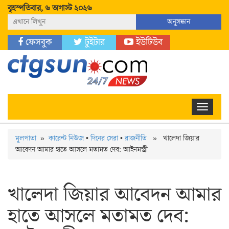
বৃহস্পতিবার, ৬ অগাস্ট ২০২৬
নিউজ
অনুসন্ধান
ফেসবুক
টুইটার
ইউটিউব
Toggle
navigation
মূলপাতা
»
কারেন্ট নিউজ
•
দিনের সেরা
•
রাজনীতি
» খালেদা জিয়ার
আবেদন আমার হাতে আসলে মতামত দেব: আইনমন্ত্রী
খালেদা জিয়ার আবেদন আমার
হাতে আসলে মতামত দেব: