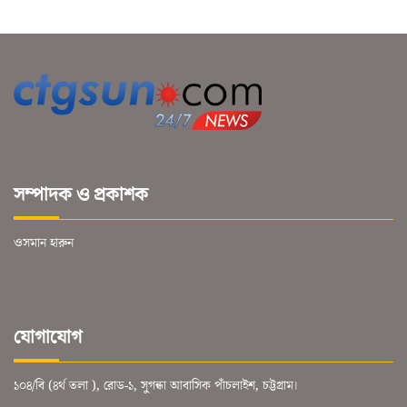
সম্পাদক ও প্রকাশক
ওসমান হারুন
যোগাযোগ
১০৪/বি (৪র্থ তলা ), রোড-১, সুগন্ধা আবাসিক পাঁচলাইশ, চট্টগ্রাম।