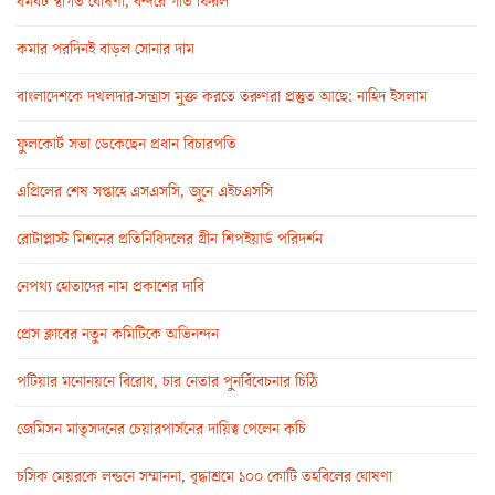
ধর্মঘট স্থগিত ঘোষণা, বন্দরে গতি ফিরল
কমার পরদিনই বাড়ল সোনার দাম
বাংলাদেশকে দখলদার-সন্ত্রাস মুক্ত করতে তরুণরা প্রস্তুত আছে: নাহিদ ইসলাম
ফুলকোর্ট সভা ডেকেছেন প্রধান বিচারপতি
এপ্রিলের শেষ সপ্তাহে এসএসসি, জুনে এইচএসসি
রোটাপ্লাস্ট মিশনের প্রতিনিধিদলের গ্রীন শিপইয়ার্ড পরিদর্শন
নেপথ্য হোতাদের নাম প্রকাশের দাবি
প্রেস ক্লাবের নতুন কমিটিকে অভিনন্দন
পটিয়ার মনোনয়নে বিরোধ, চার নেতার পুনর্বিবেচনার চিঠি
জেমিসন মাতৃসদনের চেয়ারপার্সনের দায়িত্ব পেলেন কচি
চসিক মেয়রকে লন্ডনে সম্মাননা, বৃদ্ধাশ্রমে ১০০ কোটি তহবিলের ঘোষণা