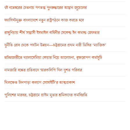
৭ই নভেম্বরের চেতনায় গণতন্ত্র পুনরুদ্ধারের আহ্বান জুয়েলের
ফ্যাসিস্টমুক্ত বাংলাদেশে নতুন রাষ্ট্রগঠনে কাজ করতে হবে
রাঙ্গুনিয়ায় শীর্ষ সন্ত্রাসী ইসমাইল বাহিনীর সেকেন্ড ইন কমান্ড গ্রেফতার
দুর্নীতি রোধ থেকে পর্যটন উন্নয়ন—চট্টগ্রামের প্রথম নারী ডিসির ‘ম্যাজিক’
হাটহাজারীতে থ্যালাসেমিয়া কেয়ার নিয়ে আলোচনা, বৃক্ষরোপণ কর্মসূচি
নামজারি বন্ধের প্রতিবাদে স্মারকলিপি দিল দুশত পরিবার
খিলক্ষেত টানপাড়া কল্যাণ সোসাইটি’র আত্মপ্রকাশ
পুলিশের মারধর, চট্টগ্রামে প্রাইম মুভার শ্রমিকদের কর্মবিরতি